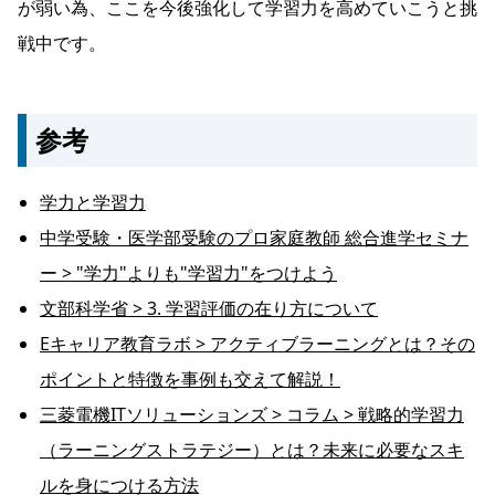
が弱い為、ここを今後強化して学習力を高めていこうと挑
戦中です。
参考
学力と学習力
中学受験・医学部受験のプロ家庭教師 総合進学セミナ
ー > "学力"よりも"学習力"をつけよう
文部科学省 > 3. 学習評価の在り方について
Eキャリア教育ラボ > アクティブラーニングとは？その
ポイントと特徴を事例も交えて解説！
三菱電機ITソリューションズ > コラム > 戦略的学習力
（ラーニングストラテジー）とは？未来に必要なスキ
ルを身につける方法