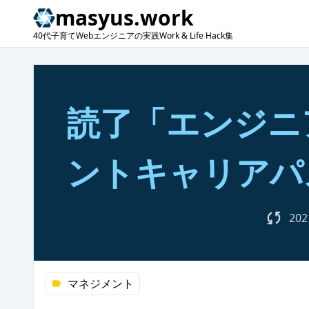
masyus.work
40代子育てWebエンジニアの実践Work & Life Hack集
読了「エンジニ
ントキャリアパ
202
マネジメント