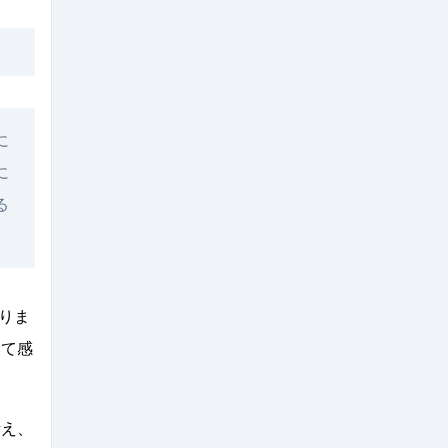
に
に
る
りま
めて感
考え、